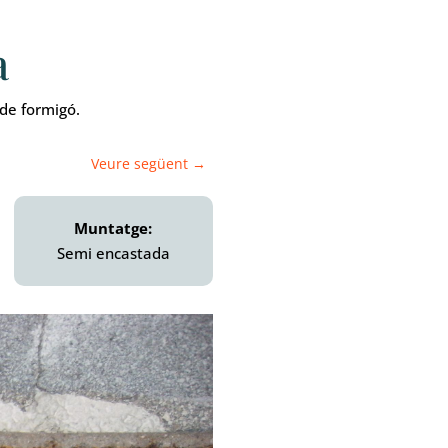
a
de formigó.
Veure següent
→
Muntatge:
Semi encastada