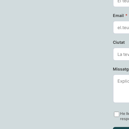
Email
*
Ciutat
Missat
He ll
respo