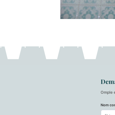
Dema
Omple e
Nom co