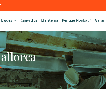
 bigues
Canvi d’ús
El sistema
Per què Noubau?
Garant
allorca
CA