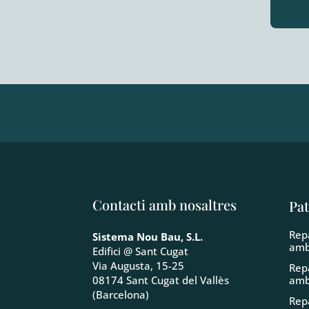
Contacti amb nosaltres
Pat
Rep
Sistema Nou Bau, S.L.
amb
Edifici @ Sant Cugat
Via Augusta, 15-25
Rep
amb
08174 Sant Cugat del Vallès
(Barcelona)
Rep
oxi
Tel. 93 796 41 22