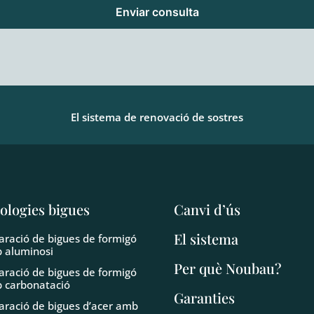
El sistema de renovació de sostres
ologies bigues
Canvi d’ús
El sistema
aració de bigues de formigó
 aluminosi
Per què Noubau?
aració de bigues de formigó
 carbonatació
Garanties
aració de bigues d’acer amb
dació
Descàrregues