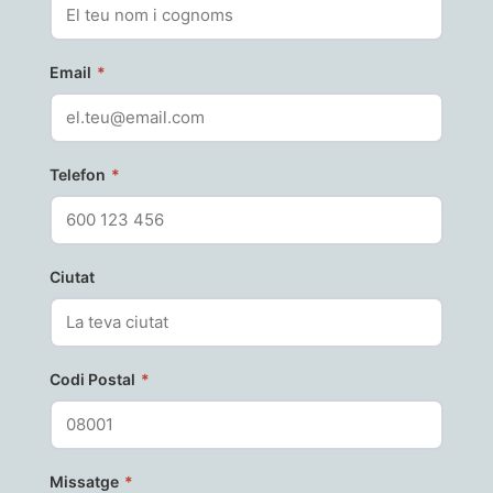
Email
*
Telefon
*
Ciutat
Codi Postal
*
Missatge
*