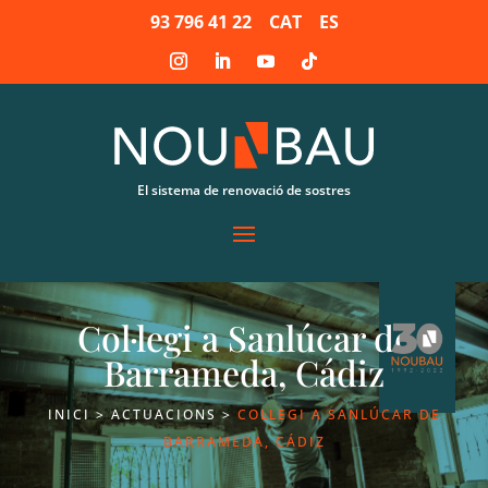
93 796 41 22
CAT
ES
El sistema de renovació de sostres
Col·legi a Sanlúcar de
Barrameda, Cádiz
INICI
>
ACTUACIONS
>
COL·LEGI A SANLÚCAR DE
BARRAMEDA, CÁDIZ