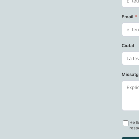
Email
*
Ciutat
Missat
He ll
respo