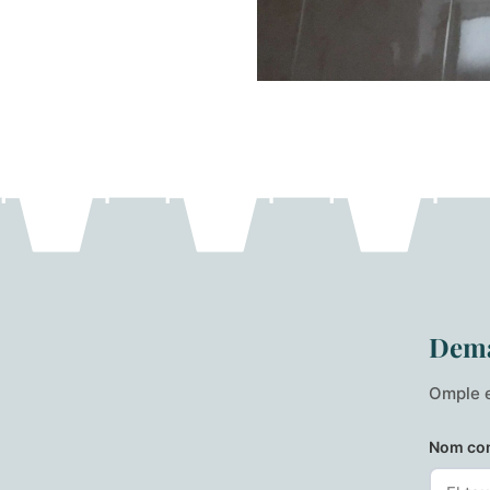
Dema
Omple e
Nom co