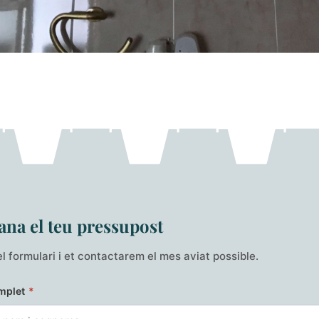
na el teu pressupost
l formulari i et contactarem el mes aviat possible.
mplet
*