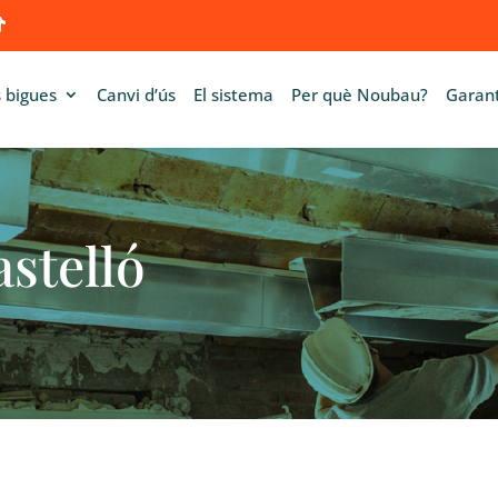
 bigues
Canvi d’ús
El sistema
Per què Noubau?
Garant
astelló
Ó