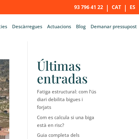
93 796 41 22
CAT
ES
ies
Descàrregues
Actuacions
Blog
Demanar pressupost
Últimas
entradas
Fatiga estructural: com l’ús
diari debilita bigues i
forjats
Com es calcula si una biga
està en risc?
Guia completa dels