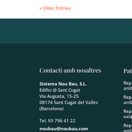
« Older Entries
Contacti amb nosaltres
Pat
Rep
Sistema Nou Bau, S.L.
amb
Edifici @ Sant Cugat
Via Augusta, 15-25
Rep
amb
08174 Sant Cugat del Vallès
(Barcelona)
Rep
oxi
Tel. 93 796 41 22
Rep
noubau@noubau.com
amb