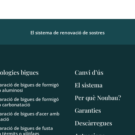
El sistema de renovació de sostres
ologies bigues
Canvi d’ús
El sistema
aració de bigues de formigó
 aluminosi
Per què Noubau?
aració de bigues de formigó
 carbonatació
Garanties
aració de bigues d’acer amb
dació
Descàrregues
aració de bigues de fusta
 tèrmits o xilòfags