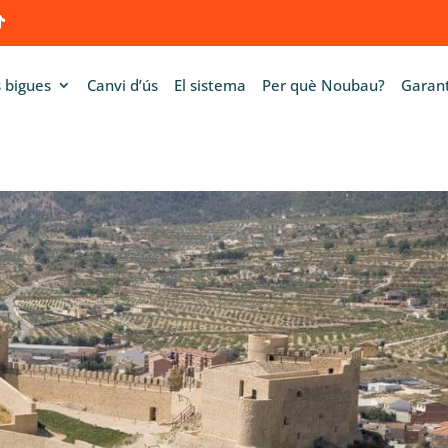
 bigues
Canvi d’ús
El sistema
Per què Noubau?
Garant